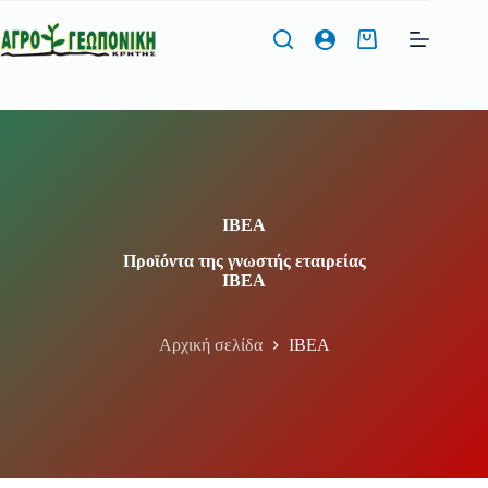
Μετάβαση
στο
Καλάθι
περιεχόμενο
Αγορών
Φόρμα Προσφοράς
Όνομα
*
IBEA
Προϊόντα της γνωστής εταιρείας
IBEA
Τηλέφωνο
*
Αρχική σελίδα
IBEA
Διεύθυνση Email
*