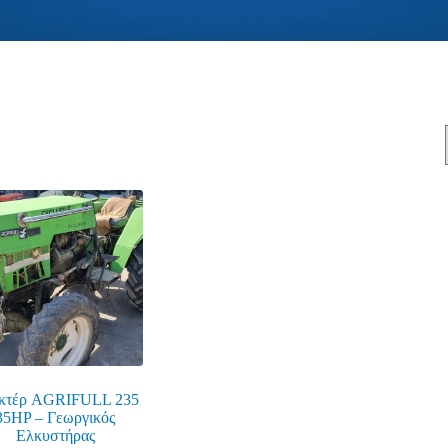
κτέρ AGRIFULL 235
35HP – Γεωργικός
Ελκυστήρας