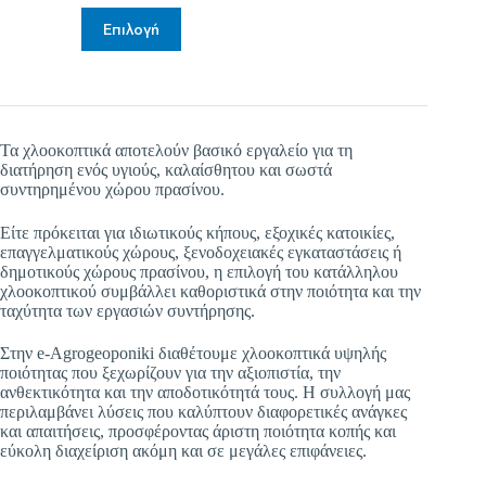
65.026,50 €
Αυτό
Επιλογή
through
το
75.936,00 €
προϊόν
έχει
πολλαπλές
παραλλαγές.
Οι
Τα χλοοκοπτικά αποτελούν βασικό εργαλείο για τη
επιλογές
διατήρηση ενός υγιούς, καλαίσθητου και σωστά
μπορούν
συντηρημένου χώρου πρασίνου.
να
επιλεγούν
στη
Είτε πρόκειται για ιδιωτικούς κήπους, εξοχικές κατοικίες,
σελίδα
επαγγελματικούς χώρους, ξενοδοχειακές εγκαταστάσεις ή
του
δημοτικούς χώρους πρασίνου, η επιλογή του κατάλληλου
προϊόντος
χλοοκοπτικού συμβάλλει καθοριστικά στην ποιότητα και την
ταχύτητα των εργασιών συντήρησης.
Στην e-Agrogeoponiki διαθέτουμε χλοοκοπτικά υψηλής
ποιότητας που ξεχωρίζουν για την αξιοπιστία, την
ανθεκτικότητα και την αποδοτικότητά τους. Η συλλογή μας
περιλαμβάνει λύσεις που καλύπτουν διαφορετικές ανάγκες
και απαιτήσεις, προσφέροντας άριστη ποιότητα κοπής και
εύκολη διαχείριση ακόμη και σε μεγάλες επιφάνειες.