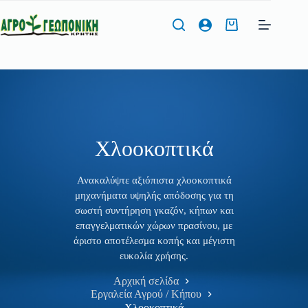
Μετάβαση
στο
Καλάθι
περιεχόμενο
Αγορών
Φόρμα Προσφοράς
Όνομα
*
Χλοοκοπτικά
Ανακαλύψτε αξιόπιστα χλοοκοπτικά
μηχανήματα υψηλής απόδοσης για τη
Τηλέφωνο
*
σωστή συντήρηση γκαζόν, κήπων και
επαγγελματικών χώρων πρασίνου, με
άριστο αποτέλεσμα κοπής και μέγιστη
ευκολία χρήσης.
Διεύθυνση Email
*
Αρχική σελίδα
Εργαλεία Αγρού / Κήπου
Χλοοκοπτικά