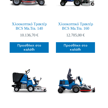
επιλεγούν
επιλεγούν
στη
στη
σελίδα
σελίδα
του
του
προϊόντος
προϊόντος
Χλοοκοπτικό Τρακτέρ
Χλοοκοπτικό Τρακτέρ
BCS Ma.Tra. 140
BCS Ma.Tra. 160
10.136,70
€
12.705,00
€
Προσθήκη στο
Προσθήκη στο
καλάθι
καλάθι