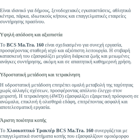
Είναι ιδανικό για δήμους, ξενοδοχειακές εγκαταστάσεις, αθλητικά
κέντρα, πάρκα, ιδιωτικούς κήπους και επαγγελματικές εταιρείες
συντήρησης πρασίνου.
Υψηλή απόδοση και αξιοπιστία
Το
BCS Ma.Tra. 160
είναι σχεδιασμένο για συνεχή εργασία,
προσφέροντας σταθερή ισχύ και αξιόπιστη λειτουργία. Η στιβαρή
κατασκευή του εξασφαλίζει μεγάλη διάρκεια ζωής και μειωμένες
ανάγκες συντήρησης, ακόμη και σε απαιτητική καθημερινή χρήση.
Υδροστατική μετάδοση και τετρακίνηση
Η υδροστατική μετάδοση επιτρέπει ομαλή μεταβολή της ταχύτητας
χωρίς αλλαγές σχέσεων, προσφέροντας απόλυτο έλεγχο στον
χειριστή. Η τετρακίνηση (4WD) εξασφαλίζει εξαιρετική πρόσφυση σε
ανώμαλα, επικλινή ή ολισθηρά εδάφη, επιτρέποντας ασφαλή και
αποτελεσματική εργασία.
Άριστη ποιότητα κοπής
Το
Χλοοκοπτικό Τρακτέρ BCS Ma.Tra. 160
συνεργάζεται με
επαγγελματικά συστήματα κοπής που εξασφαλίζουν ομοιόμορφο