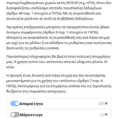
συμπεριλαμβανομένων χωρών εκτός ΕΕ/ΕΟΧ (π.χ. ΗΠΑ), όπου δεν
Αγρογεωπονική Κρήτης
διασφαλίζεται ισοδύναμο επίπεδο προστασίας δεδομένων
Αριθμός Γ.Ε.ΜΗ. 114514627000
(άρθρο 49 παρ. 1 στοιχείο α ΓΚΠΔ). Με τη συγκατάθεσή σας
συναινείτε ρητά και σε αυτή τη διαβίβαση δεδομένων.
Χρήσιμα
Ορισμένες επεξεργασίες μπορούν να πραγματοποιούνται βάσει
έννομου συμφέροντος (άρθρο 6 παρ. 1 στοιχείο στ ΓΚΠΔ).
Επικοινωνία
Μπορείτε να ανακαλέσετε τη συγκατάθεσή σας ανά πάσα στιγμή
Όροι Χρήσης
με ισχύ για το μέλλον ή να αλλάξετε τις ρυθμίσεις σας ανοίγοντας
Πολιτική Απορρήτου
ξανά αυτές τις ρυθμίσεις cookies.
Οικονομικά Στοιχεία
Περισσότερες πληροφορίες θα βρείτε στην πολιτική απορρήτου
μας. Η χρήση αυτού του ιστότοπου απαιτεί ελάχιστη ηλικία 16
Μέθοδοι Πληρωμής
ετών.
Πληρώστε με ασφάλεια
Η άρνηση είναι δυνατή ανά πάσα στιγμή και δεν συνεπάγεται
μειονεκτήματα για τη χρήση του ιστότοπου (άρθρο 7 παρ. 4
ΓΚΠΔ). Λεπτομέρειες για τα επιμέρους cookies και τις τεχνολογίες
θα βρείτε στις παρακάτω κατηγορίες.
Απαραίτητα
(27)
▼
Μάρκετινγκ
(1)
▼