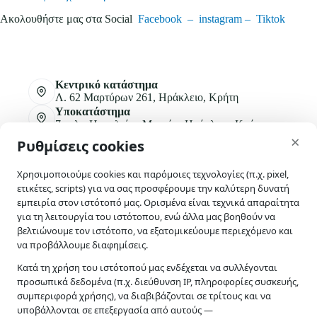
Ακολουθήστε μας στα Social
Facebook –
instagram –
Tiktok
Κεντρικό κατάστημα
Λ. 62 Μαρτύρων 261, Ηράκλειο, Κρήτη
Υποκατάστημα
7ο χλμ Ηρακλείου Μοιρών, Ηράκλειο, Κρήτη
skip-to-actions
×
Ρυθμίσεις cookies
+30 2810 315430
+30 2810 311633
Χρησιμοποιούμε cookies και παρόμοιες τεχνολογίες (π.χ. pixel,
ετικέτες, scripts) για να σας προσφέρουμε την καλύτερη δυνατή
info@e-agrogeoponiki.gr
εμπειρία στον ιστότοπό μας. Ορισμένα είναι τεχνικά απαραίτητα
για τη λειτουργία του ιστότοπου, ενώ άλλα μας βοηθούν να
βελτιώνουμε τον ιστότοπο, να εξατομικεύουμε περιεχόμενο και
Πληροφορίες
να προβάλλουμε διαφημίσεις.
Κατά τη χρήση του ιστότοπού μας ενδέχεται να συλλέγονται
Τρόποι Πληρωμής
Τρόποι Αποστολής
προσωπικά δεδομένα (π.χ. διεύθυνση IP, πληροφορίες συσκευής,
Πολιτική Επιστροφών
συμπεριφορά χρήσης), να διαβιβάζονται σε τρίτους και να
Εταιρεία
υποβάλλονται σε επεξεργασία από αυτούς —