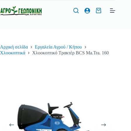
Μετάβαση
στο
Καλάθι
περιεχόμενο
Αγορών
Φόρμα Προσφοράς
Αρχική σελίδα
Εργαλεία Αγρού / Κήπου
Όνομα
*
Χλοοκοπτικά
Χλοοκοπτικό Τρακτέρ BCS Ma.Tra. 160
Τηλέφωνο
*
Διεύθυνση Email
*