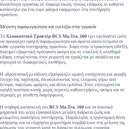
δυνατότητα εργασίας σε διαφορετικούς τύπους εδάφους το καθιστά
κατάλληλο για ένα ευρύ φάσμα εφαρμογών στη συντήρηση
πρασίνου.
Μέγιστη παραγωγικότητα και ευελιξία στην εργασία
Το
Χλοοκοπτικό Τρακτέρ BCS Ma.Tra. 160
έχει σχεδιαστεί ώστε
να προσφέρει υψηλή παραγωγικότητα και άριστα αποτελέσματα σε
κάθε εργασία συντήρησης πρασίνου. Χάρη στην τετρακίνηση (4WD),
διατηρεί εξαιρετική πρόσφυση ακόμη και σε επικλινή ή ολισθηρά
εδάφη, επιτρέποντας στον χειριστή να εργάζεται με ασφάλεια και
σιγουριά σε διαφορετικές συνθήκες.
Η υδροστατική μετάδοση εξασφαλίζει ομαλή επιτάχυνση και ακριβή
έλεγχο της ταχύτητας, διευκολύνοντας τους ελιγμούς γύρω από
δέντρα, παρτέρια, φράχτες και άλλα εμπόδια. Έτσι, επιτυγχάνεται
υψηλή ποιότητα κοπής χωρίς περιττές καθυστερήσεις, ακόμη και σε
περιοχές με σύνθετη διαμόρφωση.
Η στιβαρή κατασκευή του
BCS Ma.Tra. 160
και τα ποιοτικά
μηχανικά του μέρη εξασφαλίζουν μεγάλη διάρκεια ζωής και
μειωμένες απαιτήσεις συντήρησης. Παράλληλα, η εργονομική θέση
οδήγησης και τα εύχρηστα χειριστήρια συμβάλλουν στη μείωση της
κόπωσης του χειριστή κατά τη διάρκεια πολύωρης εργασίας.