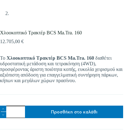
Χλοοκοπτικό Τρακτέρ BCS Ma.Tra. 160
12.705,00
€
Το
Χλοοκοπτικό Τρακτέρ BCS Ma.Tra. 160
διαθέτει
υδροστατική μετάδοση και τετρακίνηση (4WD),
προσφέροντας άριστη ποιότητα κοπής, ευκολία χειρισμού και
αξιόπιστη απόδοση για επαγγελματική συντήρηση πάρκων,
κήπων και μεγάλων χώρων πρασίνου.
Χλοοκοπτικό
Προσθήκη στο καλάθι
Τρακτέρ
BCS
Ma.Tra.
160
ποσότητα