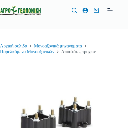
Μετάβαση
στο
Καλάθι
περιεχόμενο
Αγορών
Φόρμα Προσφοράς
Αρχική σελίδα
Μονοαξονικά μηχανήματα
Όνομα
*
Παρελκόμενα Μονοαξονικών
Αποστάτες τροχών
Τηλέφωνο
*
Διεύθυνση Email
*