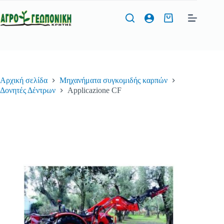
Μετάβαση
στο
Καλάθι
περιεχόμενο
Αγορών
Φόρμα Προσφοράς
Αρχική σελίδα
Μηχανήματα συγκομιδής καρπών
Όνομα
*
Δονητές Δέντρων
Applicazione CF
Τηλέφωνο
*
Διεύθυνση Email
*