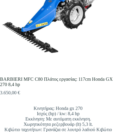
Επιλέξτε την εταιρεία που επιθυμείτε
Επιλέξτε είδος
Περιγράψτε μας πιο αναλυτικά
*
BARBIERI MFC C80 Πλάτος εργασίας: 117cm Honda GX
270 8,4 hp
3.650,00
€
Κινητήρας: Honda gx 270
Ισχύς (hp) / kw: 8,4 hp
Εκκίνηση: Με αυτόματη εκκίνηση.
Χωρητικότητα ρεζερβουάρ (lt) 5,3 lt.
Κιβώτιο ταχυτήτων: Γρανάζια σε λουτρό λαδιού Κιβώτιο