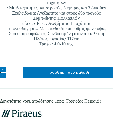
Αποστολή
ταχυτήτων
: Με 6 ταχύτητες αντιστροφής, 3 εμπρός και 3 όπισθεν
Ξεκλείδωμα: Ανεξάρτητο και στους δύο τροχούς
Συμπλέκτης: Πολλαπλών
δίσκων PTO: Ανεξάρτητο 1 ταχύτητα
Τιμόνι οδήγησης: Με επένδυση και ρυθμιζόμενο ύψος
Συσκευή ασφαλείας: Συνδυασμένη στον συμπλέκτη
Πλάτος εργασίας: 117cm
Τροχοί: 4.0-10 reg.
BARBIERI
Προσθήκη στο καλάθι
MFC
C80
Πλάτος
εργασίας:
117cm
Honda
Δυνατότητα χρηματοδότησης μέσω Τράπεζας Πειραιώς
GX
270
8,4
hp
ποσότητα