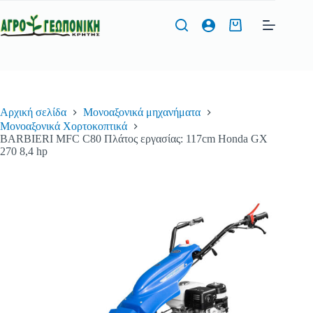
Μετάβαση
στο
Καλάθι
περιεχόμενο
Αγορών
Φόρμα Προσφοράς
Αρχική σελίδα
Μονοαξονικά μηχανήματα
Όνομα
*
Μονοαξονικά Χορτοκοπτικά
BARBIERI MFC C80 Πλάτος εργασίας: 117cm Honda GX
270 8,4 hp
Τηλέφωνο
*
Διεύθυνση Email
*