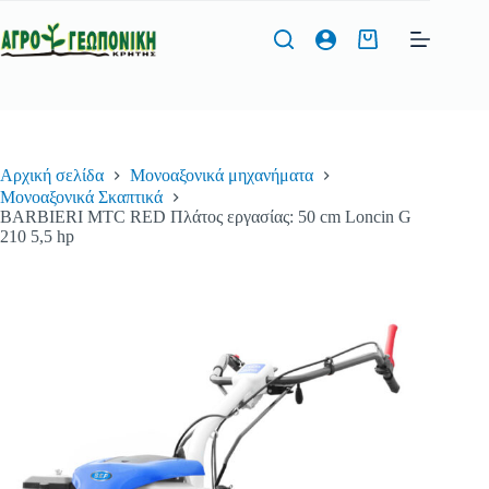
Μετάβαση
στο
Καλάθι
περιεχόμενο
Αγορών
Φόρμα Προσφοράς
Αρχική σελίδα
Μονοαξονικά μηχανήματα
Όνομα
*
Μονοαξονικά Σκαπτικά
BARBIERI MTC RED Πλάτος εργασίας: 50 cm Loncin G
210 5,5 hp
Τηλέφωνο
*
Διεύθυνση Email
*