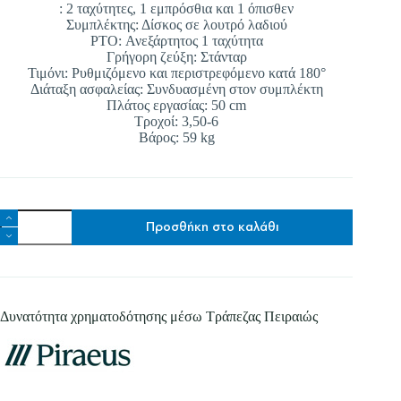
Αποστολή
: 2 ταχύτητες, 1 εμπρόσθια και 1 όπισθεν
Συμπλέκτης: Δίσκος σε λουτρό λαδιού
PTO: Ανεξάρτητος 1 ταχύτητα
Γρήγορη ζεύξη: Στάνταρ
Τιμόνι: Ρυθμιζόμενο και περιστρεφόμενο κατά 180°
Διάταξη ασφαλείας: Συνδυασμένη στον συμπλέκτη
Πλάτος εργασίας: 50 cm
Τροχοί: 3,50-6
Βάρος: 59 kg
BARBIERI
Προσθήκη στο καλάθι
MTC
RED
Πλάτος
εργασίας:
50
cm
Δυνατότητα χρηματοδότησης μέσω Τράπεζας Πειραιώς
Loncin
G
210
5,5
hp
ποσότητα