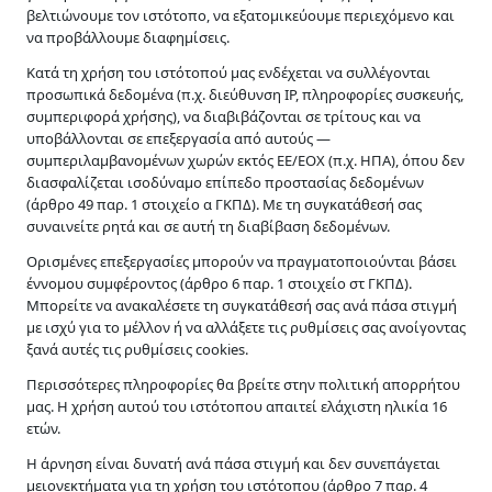
βελτιώνουμε τον ιστότοπο, να εξατομικεύουμε περιεχόμενο και
Πληροφορίες
να προβάλλουμε διαφημίσεις.
Κατά τη χρήση του ιστότοπού μας ενδέχεται να συλλέγονται
Τρόποι Πληρωμής
Τρόποι Αποστολής
προσωπικά δεδομένα (π.χ. διεύθυνση IP, πληροφορίες συσκευής,
Πολιτική Επιστροφών
συμπεριφορά χρήσης), να διαβιβάζονται σε τρίτους και να
Εταιρεία
υποβάλλονται σε επεξεργασία από αυτούς —
συμπεριλαμβανομένων χωρών εκτός ΕΕ/ΕΟΧ (π.χ. ΗΠΑ), όπου δεν
Αγρογεωπονική Κρήτης
διασφαλίζεται ισοδύναμο επίπεδο προστασίας δεδομένων
Αριθμός Γ.Ε.ΜΗ. 114514627000
(άρθρο 49 παρ. 1 στοιχείο α ΓΚΠΔ). Με τη συγκατάθεσή σας
συναινείτε ρητά και σε αυτή τη διαβίβαση δεδομένων.
Χρήσιμα
Ορισμένες επεξεργασίες μπορούν να πραγματοποιούνται βάσει
έννομου συμφέροντος (άρθρο 6 παρ. 1 στοιχείο στ ΓΚΠΔ).
Επικοινωνία
Μπορείτε να ανακαλέσετε τη συγκατάθεσή σας ανά πάσα στιγμή
Όροι Χρήσης
με ισχύ για το μέλλον ή να αλλάξετε τις ρυθμίσεις σας ανοίγοντας
Πολιτική Απορρήτου
ξανά αυτές τις ρυθμίσεις cookies.
Οικονομικά Στοιχεία
Περισσότερες πληροφορίες θα βρείτε στην πολιτική απορρήτου
μας. Η χρήση αυτού του ιστότοπου απαιτεί ελάχιστη ηλικία 16
Μέθοδοι Πληρωμής
ετών.
Πληρώστε με ασφάλεια
Η άρνηση είναι δυνατή ανά πάσα στιγμή και δεν συνεπάγεται
μειονεκτήματα για τη χρήση του ιστότοπου (άρθρο 7 παρ. 4