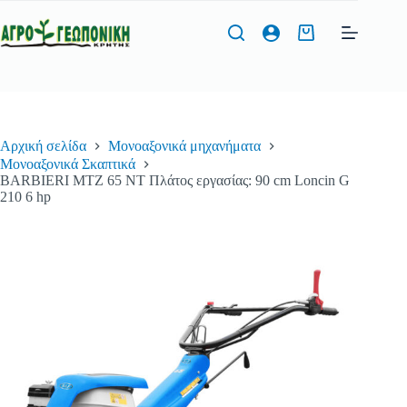
Μετάβαση
στο
Καλάθι
περιεχόμενο
Αγορών
Φόρμα Προσφοράς
Αρχική σελίδα
Μονοαξονικά μηχανήματα
Όνομα
*
Μονοαξονικά Σκαπτικά
BARBIERI MTZ 65 NT Πλάτος εργασίας: 90 cm Loncin G
210 6 hp
Τηλέφωνο
*
Διεύθυνση Email
*