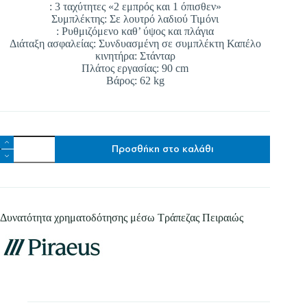
Αποστολή
: 3 ταχύτητες «2 εμπρός και 1 όπισθεν»
Συμπλέκτης: Σε λουτρό λαδιού Τιμόνι
: Ρυθμιζόμενο καθ’ ύψος και πλάγια
Διάταξη ασφαλείας: Συνδυασμένη σε συμπλέκτη Καπέλο
κινητήρα: Στάνταρ
Πλάτος εργασίας: 90 cm
Βάρος: 62 kg
BARBIERI
Προσθήκη στο καλάθι
MTZ
65
NT
Πλάτος
εργασίας:
90
Δυνατότητα χρηματοδότησης μέσω Τράπεζας Πειραιώς
cm
Loncin
G
210
6
hp
ποσότητα