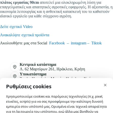
πλάτος εργασίας 90cm
αποτελεί μια ολοκληρωμένη λύση για
επαγγελματικές και απαιτητικές αγροτικές εφαρμογές. Η αξιοπιστία, η
οικονομία λειτουργίας και η ανθεκτική κατασκευή του το καθιστούν
ιδανικό εργαλείο για κάθε σύγχρονο αγρότη.
Δείτε σχετικό Video
Ανακαλύψτε σχετικά προϊόντα
Ακολουθήστε μας στα Social
Facebook –
instagram –
Tiktok
Κεντρικό κατάστημα
Λ. 62 Μαρτύρων 261, Ηράκλειο, Κρήτη
Υποκατάστημα
7ο χλμ Ηρακλείου Μοιρών, Ηράκλειο, Κρήτη
skip-to-actions
×
Ρυθμίσεις cookies
+30 2810 315430
+30 2810 311633
Χρησιμοποιούμε cookies και παρόμοιες τεχνολογίες (π.χ. pixel,
ετικέτες, scripts) για να σας προσφέρουμε την καλύτερη δυνατή
info@e-agrogeoponiki.gr
εμπειρία στον ιστότοπό μας. Ορισμένα είναι τεχνικά απαραίτητα
για τη λειτουργία του ιστότοπου, ενώ άλλα μας βοηθούν να