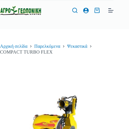
Μετάβαση
στο
Καλάθι
περιεχόμενο
Αγορών
Φόρμα Προσφοράς
Αρχική σελίδα
Παρελκόμενα
Ψεκαστικά
Όνομα
*
COMPACT TURBO FLEX
Τηλέφωνο
*
Διεύθυνση Email
*