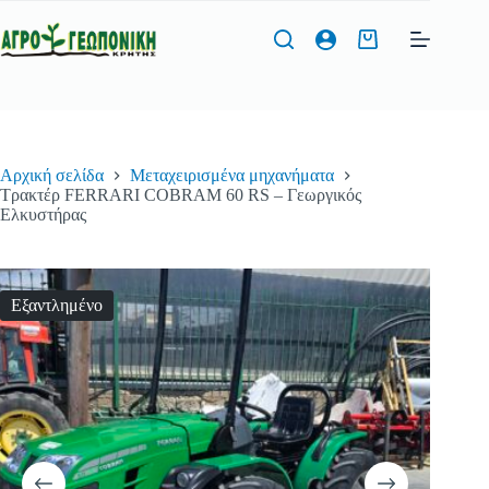
Μετάβαση
στο
Καλάθι
περιεχόμενο
Αγορών
Φόρμα Προσφοράς
Αρχική σελίδα
Μεταχειρισμένα μηχανήματα
Όνομα
*
Τρακτέρ FERRARI COBRAM 60 RS – Γεωργικός
Ελκυστήρας
Εξαντλημένο
Τηλέφωνο
*
Διεύθυνση Email
*