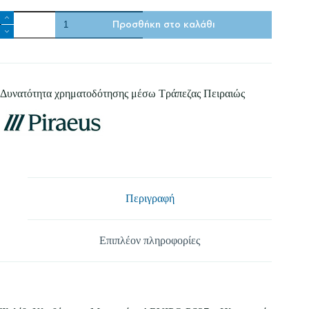
Ψαλίδι
Προσθήκη στο καλάθι
κλαδέματος
μπαταρίας
PS27
Arvipo
ποσότητα
Δυνατότητα χρηματοδότησης μέσω Τράπεζας Πειραιώς
Περιγραφή
Επιπλέον πληροφορίες