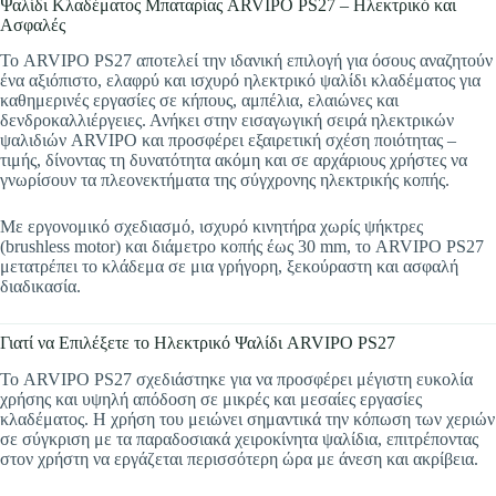
Ψαλίδι Κλαδέματος Μπαταρίας ARVIPO PS27 – Ηλεκτρικό και
Ασφαλές
Το ARVIPO PS27 αποτελεί την ιδανική επιλογή για όσους αναζητούν
ένα αξιόπιστο, ελαφρύ και ισχυρό ηλεκτρικό ψαλίδι κλαδέματος για
καθημερινές εργασίες σε κήπους, αμπέλια, ελαιώνες και
δενδροκαλλιέργειες. Ανήκει στην εισαγωγική σειρά ηλεκτρικών
ψαλιδιών ARVIPO και προσφέρει εξαιρετική σχέση ποιότητας –
τιμής, δίνοντας τη δυνατότητα ακόμη και σε αρχάριους χρήστες να
γνωρίσουν τα πλεονεκτήματα της σύγχρονης ηλεκτρικής κοπής.
Με εργονομικό σχεδιασμό, ισχυρό κινητήρα χωρίς ψήκτρες
(brushless motor) και διάμετρο κοπής έως 30 mm, το ARVIPO PS27
μετατρέπει το κλάδεμα σε μια γρήγορη, ξεκούραστη και ασφαλή
διαδικασία.
Γιατί να Επιλέξετε το Ηλεκτρικό Ψαλίδι ARVIPO PS27
Το ARVIPO PS27 σχεδιάστηκε για να προσφέρει μέγιστη ευκολία
χρήσης και υψηλή απόδοση σε μικρές και μεσαίες εργασίες
κλαδέματος. Η χρήση του μειώνει σημαντικά την κόπωση των χεριών
σε σύγκριση με τα παραδοσιακά χειροκίνητα ψαλίδια, επιτρέποντας
στον χρήστη να εργάζεται περισσότερη ώρα με άνεση και ακρίβεια.