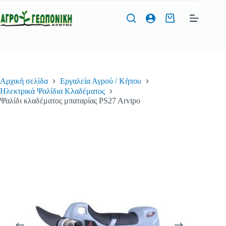
Μετάβαση
στο
Καλάθι
περιεχόμενο
Αγορών
Φόρμα Προσφοράς
Αρχική σελίδα
Εργαλεία Αγρού / Κήπου
Όνομα
*
Ηλεκτρικά Ψαλίδια Κλαδέματος
Ψαλίδι κλαδέματος μπαταρίας PS27 Arvipo
Τηλέφωνο
*
Διεύθυνση Email
*