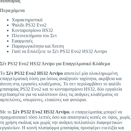
Μπαταρίας
Περιεχόμενα
Χαρακτηριστικά
Ψαλίδι PS32 Evo2
Κονταροπρίονο HS32
Πλεονεκτήματα του Σετ
Εφαρμογές
Παραγωγικότητα και Άνεση
Γιατί να Επιλέξετε το Σέτ PS32 Evo2 HS32 Arvipo
Σέτ PS32 Evo2 HS32 Arvipo για Επαγγελματικό Κλάδεμα
Το
Σέτ PS32 Evo2 HS32 Arvipo
αποτελεί μία ολοκληρωμένη
επαγγελματική λύση για όσους αναζητούν ταχύτητα, ακρίβεια και
άνεση στις εργασίες κλαδέματος. Το σετ περιλαμβάνει το ψαλίδι
μπαταρίας PS32 Evo2 και το κονταροπρίονο HS32, δύο εργαλεία
σχεδιασμένα για να καλύπτουν όλες τις ανάγκες κλαδέματος σε
αμπελώνες, οπωρώνες, ελαιώνες και φυτώρια.
Με το
Σέτ PS32 Evo2 HS32 Arvipo
, ο επαγγελματίας μπορεί να
πραγματοποιεί τόσο λεπτές όσο και απαιτητικές κοπές σε ύψος, χωρίς
τη χρήση σκάλας και χωρίς την ανάγκη πολλαπλών διαφορετικών
εργαλείων. Η κοινή πλατφόρμα μπαταρίας προσφέρει ευελιξία και