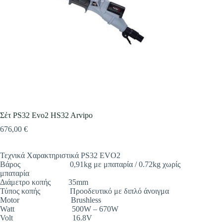
Επιλέξτε την εταιρεία που επιθυμείτε
Επιλέξτε είδος
Σέτ PS32 Evo2 HS32 Arvipo
676,00
€
Περιγράψτε μας πιο αναλυτικά
*
Τεχνικά Χαρακτηριστικά PS32 EVO2
Βάρος 0,91kg με μπαταρία / 0.72kg χωρίς
μπαταρία
Διάμετρο κοπής 35mm
Τύπος κοπής Προοδευτικό με διπλό άνοιγμα
Motor Brushless
Watt 500W – 670W
Volt 16.8V