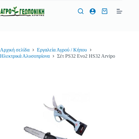
Μετάβαση
στο
Καλάθι
περιεχόμενο
Αγορών
Φόρμα Προσφοράς
Αρχική σελίδα
Εργαλεία Αγρού / Κήπου
Όνομα
*
Ηλεκτρικά Αλυσοπρίονα
Σέτ PS32 Evo2 HS32 Arvipo
Τηλέφωνο
*
Διεύθυνση Email
*