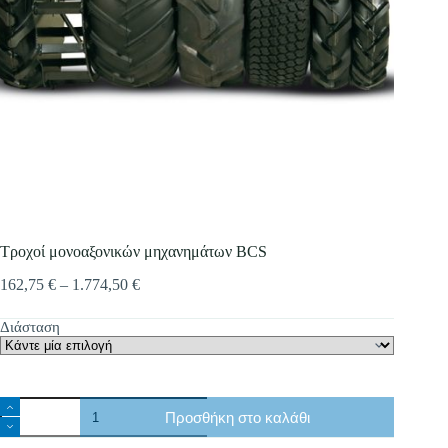
Τροχοί μονοαξονικών μηχανημάτων BCS
Price
162,75
€
–
1.774,50
€
range:
162,75 €
Διάσταση
through
1.774,50 €
Τροχοί
Προσθήκη στο καλάθι
μονοαξονικών
μηχανημάτων