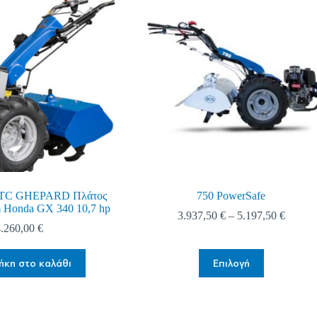
TC GHEPARD Πλάτος
750 PowerSafe
m Honda GX 340 10,7 hp
Price
3.937,50
€
–
5.197,50
€
range:
4.260,00
€
3.937,
throug
Αυτό
κη στο καλάθι
Επιλογή
5.197,
το
προϊόν
έχει
πολλαπλές