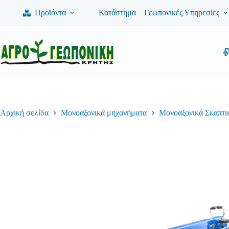
Μετάβαση
Προϊόντα
Κατάστημα
Γεωπονικές Υπηρεσίες
στο
περιεχόμενο
Φόρμα Προσφοράς
Όνομα
*
Αρχική σελίδα
Μονοαξονικά μηχανήματα
Μονοαξονικά Σκαπτι
Τηλέφωνο
*
Διεύθυνση Email
*