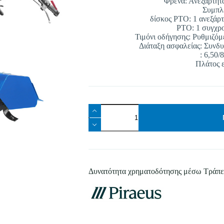
Φρένα: Ανεξάρτητα
Συμπλ
δίσκος PTO: 1 ανεξάρτ
PTO: 1 συγχρο
Τιμόνι οδήγησης: Ρυθμιζόμ
Διάταξη ασφαλείας: Συνδ
: 6,50/
Πλάτος ε
BARBIERI
MTC
LEOPARD
Πλάτος
εργασίας:
80
cm
YANMAR
Δυνατότητα χρηματοδότησης μέσω Τράπε
L100
10
hp
DIESEL
ποσότητα