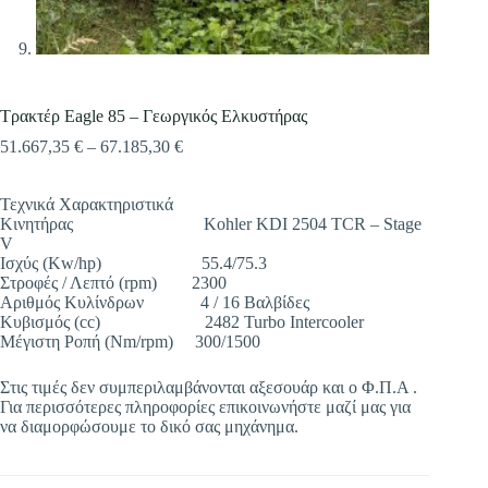
Τρακτέρ Eagle 85 – Γεωργικός Ελκυστήρας
Price
51.667,35
€
–
67.185,30
€
range:
51.667,35 €
Τεχνικά Χαρακτηριστικά
through
Κινητήρας Kohler KDI 2504 TCR – Stage
67.185,30 €
V
Ισχύς (Kw/hp) 55.4/75.3
Στροφές / Λεπτό (rpm) 2300
Αριθμός Κυλίνδρων 4 / 16 Βαλβίδες
Κυβισμός (cc) 2482 Turbo Intercooler
Μέγιστη Ροπή (Nm/rpm) 300/1500
Στις τιμές δεν συμπεριλαμβάνονται αξεσουάρ και ο Φ.Π.Α .
Για περισσότερες πληροφορίες επικοινωνήστε μαζί μας για
να διαμορφώσουμε το δικό σας μηχάνημα.