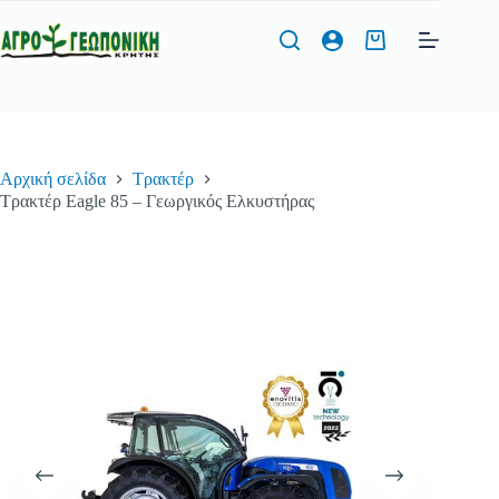
Μετάβαση
στο
Καλάθι
περιεχόμενο
Αγορών
Φόρμα Προσφοράς
Αρχική σελίδα
Τρακτέρ
Όνομα
*
Τρακτέρ Eagle 85 – Γεωργικός Ελκυστήρας
Τηλέφωνο
*
Διεύθυνση Email
*