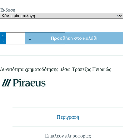
Έκδοση
Τρακτέρ
Προσθήκη στο καλάθι
Eagle
85
–
Γεωργικός
Ελκυστήρας
ποσότητα
Δυνατότητα χρηματοδότησης μέσω Τράπεζας Πειραιώς
Περιγραφή
Επιπλέον πληροφορίες