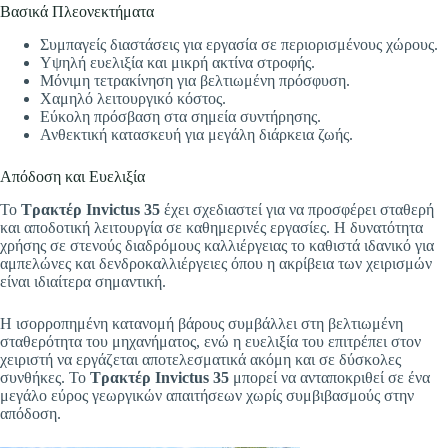
Βασικά Πλεονεκτήματα
Συμπαγείς διαστάσεις για εργασία σε περιορισμένους χώρους.
Υψηλή ευελιξία και μικρή ακτίνα στροφής.
Μόνιμη τετρακίνηση για βελτιωμένη πρόσφυση.
Χαμηλό λειτουργικό κόστος.
Εύκολη πρόσβαση στα σημεία συντήρησης.
Ανθεκτική κατασκευή για μεγάλη διάρκεια ζωής.
Απόδοση και Ευελιξία
Το
Τρακτέρ Invictus 35
έχει σχεδιαστεί για να προσφέρει σταθερή
και αποδοτική λειτουργία σε καθημερινές εργασίες. Η δυνατότητα
χρήσης σε στενούς διαδρόμους καλλιέργειας το καθιστά ιδανικό για
αμπελώνες και δενδροκαλλιέργειες όπου η ακρίβεια των χειρισμών
είναι ιδιαίτερα σημαντική.
Η ισορροπημένη κατανομή βάρους συμβάλλει στη βελτιωμένη
σταθερότητα του μηχανήματος, ενώ η ευελιξία του επιτρέπει στον
χειριστή να εργάζεται αποτελεσματικά ακόμη και σε δύσκολες
συνθήκες. Το
Τρακτέρ Invictus 35
μπορεί να ανταποκριθεί σε ένα
μεγάλο εύρος γεωργικών απαιτήσεων χωρίς συμβιβασμούς στην
απόδοση.