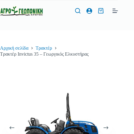
Μετάβαση
στο
Καλάθι
περιεχόμενο
Αγορών
Φόρμα Προσφοράς
Αρχική σελίδα
Τρακτέρ
Όνομα
*
Τρακτέρ Invictus 35 – Γεωργικός Ελκυστήρας
Τηλέφωνο
*
Διεύθυνση Email
*