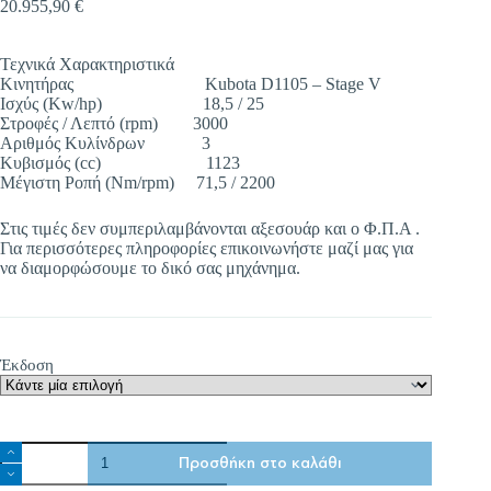
20.955,90
€
Τεχνικά Χαρακτηριστικά
Κινητήρας Kubota D1105 – Stage V
Ισχύς (Kw/hp) 18,5 / 25
Στροφές / Λεπτό (rpm) 3000
Αριθμός Κυλίνδρων 3
Κυβισμός (cc) 1123
Μέγιστη Ροπή (Nm/rpm) 71,5 / 2200
Στις τιμές δεν συμπεριλαμβάνονται αξεσουάρ και ο Φ.Π.Α .
Για περισσότερες πληροφορίες επικοινωνήστε μαζί μας για
να διαμορφώσουμε το δικό σας μηχάνημα.
Έκδοση
Τρακτέρ
Προσθήκη στο καλάθι
Invictus
35