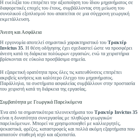
Η ευελιξία του επιτρέπει την αξιοποίηση του ίδιου μηχανήματος σε
διαφορετικές εποχές του έτους, συμβάλλοντας στη μείωση του
συνολικού εξοπλισμού που απαιτείται σε μια σύγχρονη γεωργική
εκμετάλλευση.
Άνεση και Ασφάλεια
Η εργονομία αποτελεί σημαντικό χαρακτηριστικό του
Τρακτέρ
Invictus 35
. Η θέση οδήγησης έχει σχεδιαστεί ώστε να προσφέρει
άνεση κατά τη διάρκεια πολύωρων εργασιών, ενώ τα χειριστήρια
βρίσκονται σε εύκολα προσβάσιμα σημεία.
Η εξαιρετική ορατότητα προς όλες τις κατευθύνσεις επιτρέπει
ακριβείς κινήσεις και καλύτερο έλεγχο του μηχανήματος.
Παράλληλα, τα συστήματα ασφαλείας συμβάλλουν στην προστασία
του χειριστή κατά τη διάρκεια της εργασίας.
Συμβατότητα με Γεωργικά Παρελκόμενα
Ένα από τα σημαντικότερα πλεονεκτήματα του
Τρακτέρ Invictus 35
είναι η δυνατότητα συνεργασίας με πληθώρα γεωργικών
παρελκόμενων. Μπορεί να χρησιμοποιηθεί με καλλιεργητές,
ψεκαστικά, φρέζες, καταστροφείς και πολλά ακόμη εξαρτήματα που
απαιτούν σταθερή ισχύ και αξιοπιστία.